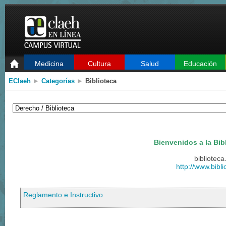
Medicina
Cultura
Salud
Educación
EClaeh
►
Categorías
►
Biblioteca
Bienvenidos a la Bib
bibliotec
http://www.bibl
Reglamento e Instructivo