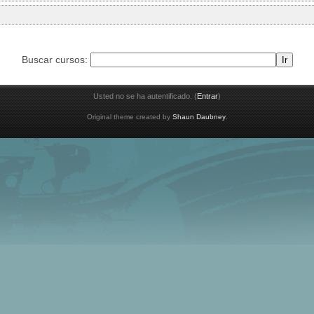
Buscar cursos:
Usted no se ha autentificado. (
Entrar
)
Original theme created by
Shaun Daubney
.