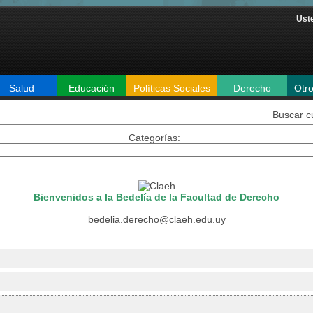
Uste
Salud
Educación
Políticas Sociales
Derecho
Otr
Buscar c
Categorías:
Bienvenidos a la Bedelía de la Facultad de Derecho
bedelia.derecho@claeh.edu.uy