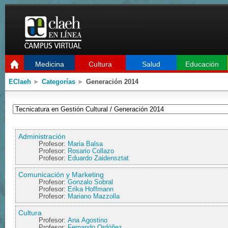
Medicina
Cultura
Salud
Educación
EClaeh
►
Categorías
►
Generación 2014
Administración
Profesor:
Maria Balsa
Profesor:
Rosario Collazo
Profesor:
Eduardo Zaidensztat
Comunicación y Marketing
Profesor:
Gonzalo Sobral
Profesor:
Erika Hoffmann
Profesor:
Mariano Mazzolla
Cultura
Profesor:
Ana Agostino
Profesor:
Fernando Ordóñez